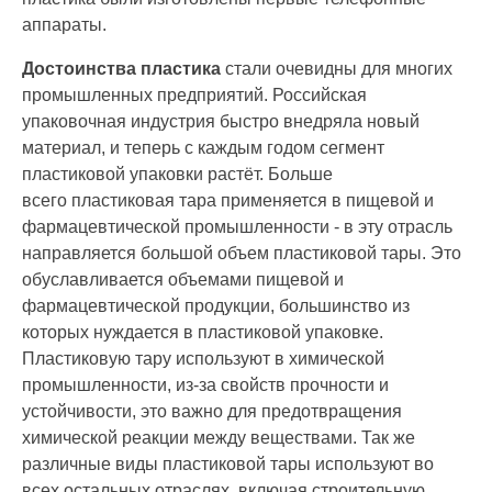
аппараты.
Д
остоинства пластика
стали очевидны для многих
промышленных предприятий. Российская
упаковочная индустрия быстро
внедряла
новый
материал, и теперь с каждым годом сегмент
пластиковой упаковки растёт. Больше
всего
пластиковая тара
применяется
в пищевой
и
фармацевтической
промышленности - в эту отрасль
направляется
большой
объем п
ластиковой
тары. Это
обуславливается объемами
пищевой и
фармацевтической
продукции
, большинство из
которых нуждается в
пластиковой
упаковке.
П
ластиков
ую
тар
у
использу
ют
в химической
промышленности,
из-за
свойств прочности и
устойчивости,
это
важно для предотвращения
химической реакции между веществами.
Так же
различные виды пластиковой
тар
ы
используют во
всех остальных отраслях, включая строительную,