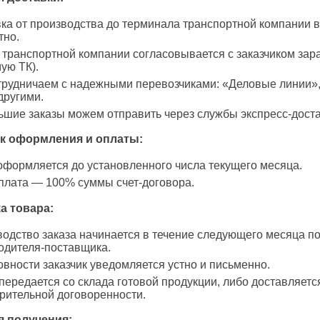
ка от производства до терминала транспортной компании 
тно.
транспортной компании согласовывается с заказчиком зар
ую ТК).
рудничаем с надежными перевозчиками: «Деловые линии»,
другими.
шие заказы можем отправить через службы экспресс-достав
к оформления и оплаты:
оформляется до установленного числа текущего месяца.
плата — 100% суммы счет-договора.
а товара:
одство заказа начинается в течение следующего месяца по
одителя-поставщика.
овности заказчик уведомляется устно и письменно.
передается со склада готовой продукции, либо доставляет
рительной договоренности.
я получения: