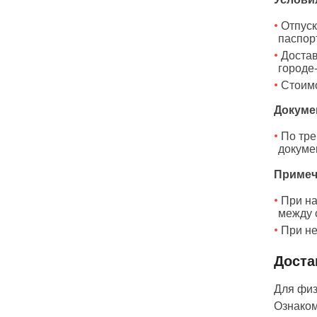
Отпуск
паспор
Достав
городе
Стоимо
Докуме
По тре
докуме
Примеч
При на
между 
При не
Доста
Для физ
Ознаком