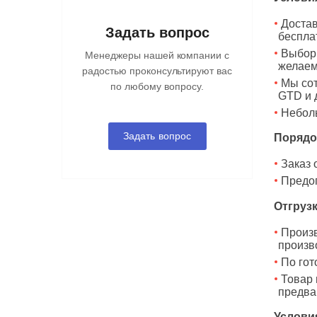
Достав
Задать вопрос
беспла
Выбор 
Менеджеры нашей компании с
желаем
радостью проконсультируют вас
Мы сот
по любому вопросу.
GTD и 
Неболь
Задать вопрос
Порядо
Заказ 
Предо
Отгрузк
Произв
произв
По гот
Товар 
предва
Услови