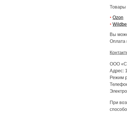
Товары 
Ozon
Wildbe
Вы може
Оплата 
Контак
ООО «С
Адрес: 1
Режим р
Телефоны
Электро
При воз
способо