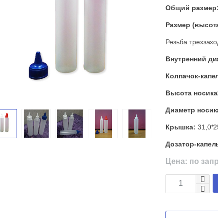
Общий размер
Размер (высота
Резьба трехзахо
Внутренний ди
Колпачок-капе
Высота носика
Диаметр носик
Крышка:
31,0*2
Дозатор-капел
Цена: по зап