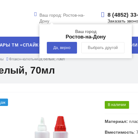
8 (4852) 33
Ваш город:
Ростов-на-
Дону
Заказать звон
Ваш город
Ростов-на-Дону
АРЫ ТМ «СПАЙК»
УСЛУГИ
ТЕХНОЛОГИИ
Да, верно
Выбрать другой
ны
Флакон-капельница, белый, 70мл
елый, 70мл
даж
В наличии
Материал:
плас
Вместимость
: 